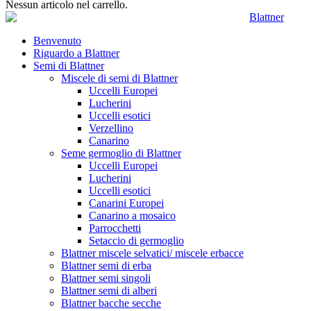
Nessun articolo nel carrello.
Benvenuto
Riguardo a Blattner
Semi di Blattner
Miscele di semi di Blattner
Uccelli Europei
Lucherini
Uccelli esotici
Verzellino
Canarino
Seme germoglio di Blattner
Uccelli Europei
Lucherini
Uccelli esotici
Canarini Europei
Canarino a mosaico
Parrocchetti
Setaccio di germoglio
Blattner miscele selvatici/ miscele erbacce
Blattner semi di erba
Blattner semi singoli
Blattner semi di alberi
Blattner bacche secche