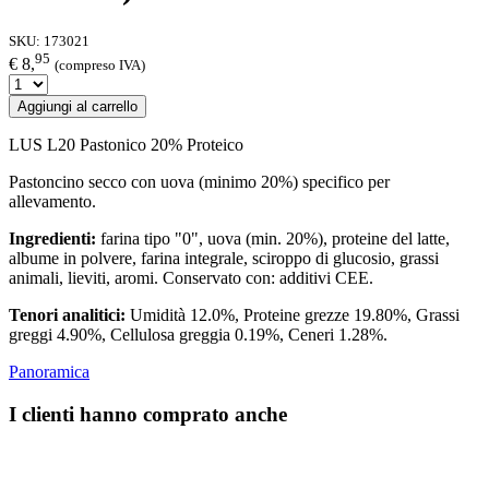
SKU:
173021
95
€ 8,
(compreso IVA)
Aggiungi al carrello
LUS L20 Pastonico 20% Proteico
Pastoncino secco con uova (minimo 20%) specifico per
allevamento.
Ingredienti:
farina tipo "0", uova (min. 20%), proteine del latte,
albume in polvere, farina integrale, sciroppo di glucosio, grassi
animali, lieviti, aromi. Conservato con: additivi CEE.
Tenori analitici:
Umidità 12.0%, Proteine grezze 19.80%, Grassi
greggi 4.90%, Cellulosa greggia 0.19%, Ceneri 1.28%.
Panoramica
I clienti hanno comprato anche