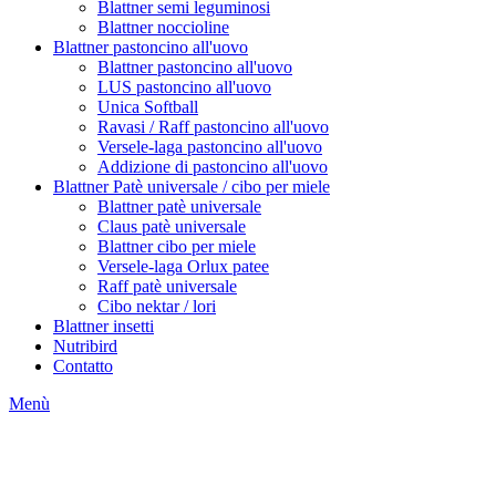
Blattner semi leguminosi
Blattner noccioline
Blattner pastoncino all'uovo
Blattner pastoncino all'uovo
LUS pastoncino all'uovo
Unica Softball
Ravasi / Raff pastoncino all'uovo
Versele-laga pastoncino all'uovo
Addizione di pastoncino all'uovo
Blattner Patè universale / cibo per miele
Blattner patè universale
Claus patè universale
Blattner cibo per miele
Versele-laga Orlux patee
Raff patè universale
Cibo nektar / lori
Blattner insetti
Nutribird
Contatto
Menù