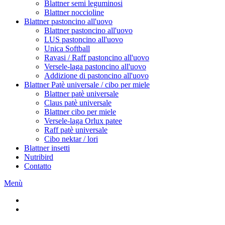
Blattner semi leguminosi
Blattner noccioline
Blattner pastoncino all'uovo
Blattner pastoncino all'uovo
LUS pastoncino all'uovo
Unica Softball
Ravasi / Raff pastoncino all'uovo
Versele-laga pastoncino all'uovo
Addizione di pastoncino all'uovo
Blattner Patè universale / cibo per miele
Blattner patè universale
Claus patè universale
Blattner cibo per miele
Versele-laga Orlux patee
Raff patè universale
Cibo nektar / lori
Blattner insetti
Nutribird
Contatto
Menù