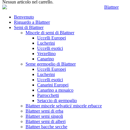
Nessun articolo nel carrello.
Benvenuto
Riguardo a Blattner
Semi di Blattner
Miscele di semi di Blattner
Uccelli Europei
Lucherini
Uccelli esotici
Verzellino
Canarino
Seme germoglio di Blattner
Uccelli Europei
Lucherini
Uccelli esotici
Canarini Europei
Canarino a mosaico
Parrocchetti
Setaccio di germoglio
Blattner miscele selvatici/ miscele erbacce
Blattner semi di erba
Blattner semi singoli
Blattner semi di alberi
Blattner bacche secche